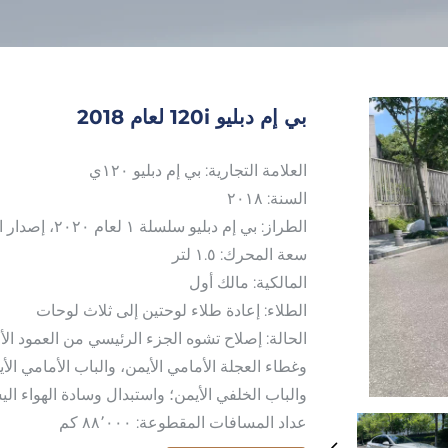
بي إم دبليو 120i لعام 2018
العلامة التجارية: بي إم دبليو ١٢٠ي
السنة: ٢٠١٨
الطراز: بي إم دبليو سلسلة ١ لعام ٢٠٢٠، إصدار الفاشن ١٢٠ي، المعيار الوطني السادس
سعة المحرك: ١.٥ لتر
المالكية: مالك أول
الطلاء: إعادة طلاء لوحتين إلى ثلاث لوحات
الحالة: إصلاح تشوه الجزء الرئيسي من العمود الأ
وغطاء العجلة الأمامي الأيمن، والباب الأمامي الأ
والباب الخلفي الأيمن؛ واستبدال وسادة الهواء
عداد المسافات المقطوعة: ٨٨٬٠٠٠ كم