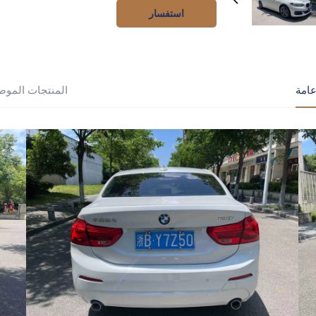
استفسار
امة
المنتجات الموص