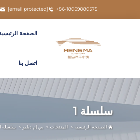
[email protected]
+86-18069880575
الصفحة الرئيسية
اتصل بنا
سلسلة 1
الصفحة الرئيسية
>
المنتجات
>
بي إم دبليو
>
سلسلة 1