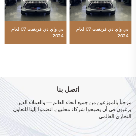
بي واي دي فريغيت 07 لعام
بي واي دي فريغيت 07 لعام
2024
2024
اتصل بنا
مرحباً بالموزعين من جميع أنحاء العالم — والعملاء الذين
يرغبون في أن يصبحوا شركاء محليين. انضموا إلينا للتعاون
التجاري العالمي.