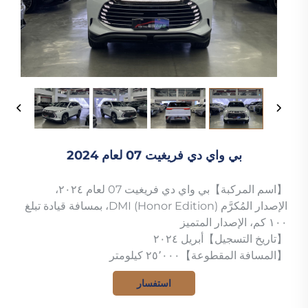
بي واي دي فريغيت 07 لعام 2024
【اسم المركبة】بي واي دي فريغيت 07 لعام ٢٠٢٤،
الإصدار المُكرَّم (Honor Edition) DMI، بمسافة قيادة تبلغ
١٠٠ كم، الإصدار المتميز
【تاريخ التسجيل】أبريل ٢٠٢٤
【المسافة المقطوعة】٢٥٬٠٠٠ كيلومتر
استفسار