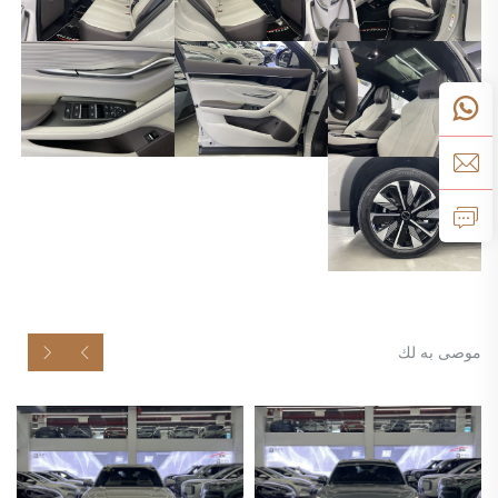
موصى به لك