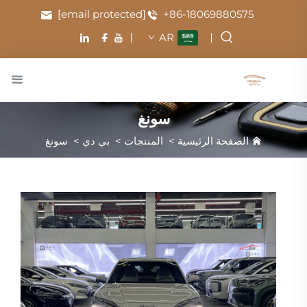
[email protected]
+86-18069880575
AR
سونغ
الصفحة الرئيسية
>
المنتجات
>
بي دي
>
سونغ