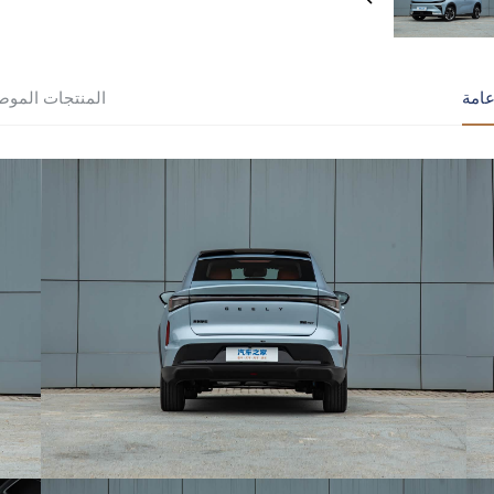
امة
المنتجات الموص