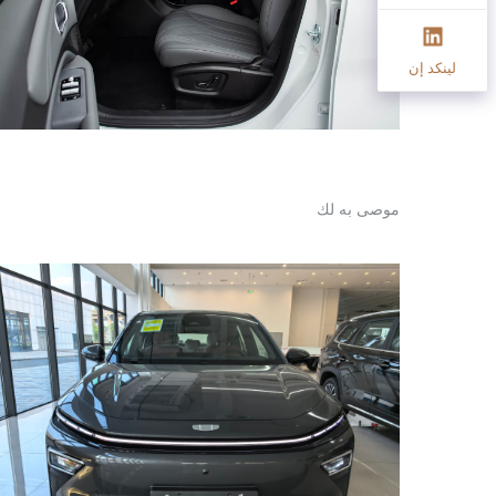
لينكد إن
موصى به لك