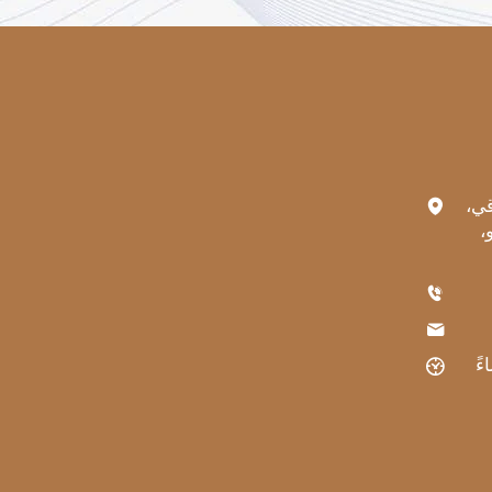
رقي،
،