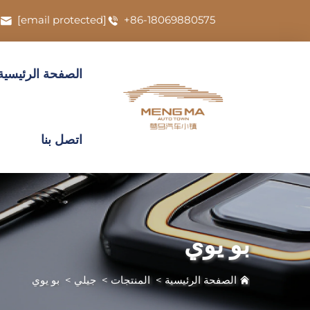
[email protected]
+86-18069880575
الصفحة الرئيسية
اتصل بنا
بو يوي
الصفحة الرئيسية
>
المنتجات
>
جيلي
>
بو يوي