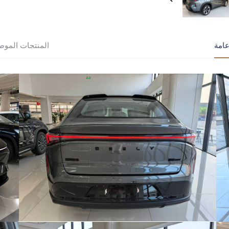
امة
المنتجات الموص