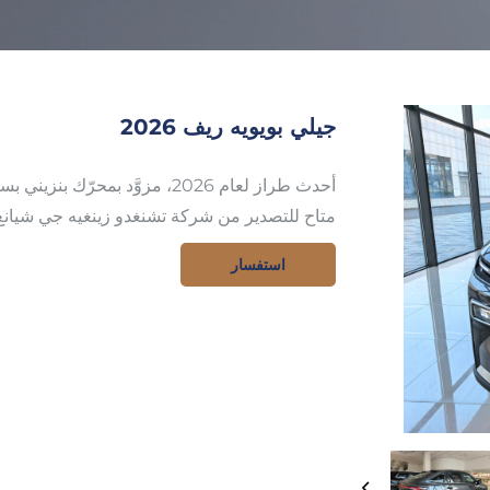
جيلي بويويه ريف 2026
أحدث طراز لعام 2026، مزوَّد بمحرّك بنزيني بسعة ١.٥ لتر مع نظام تمديد المدى،
متاح للتصدير من شركة تشنغدو زينغيه جي شيان
استفسار