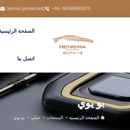
[email protected]
+86-18069880575
الصفحة الرئيسية
اتصل بنا
بو يوي
الصفحة الرئيسية
>
المنتجات
>
جيلي
>
بو يوي