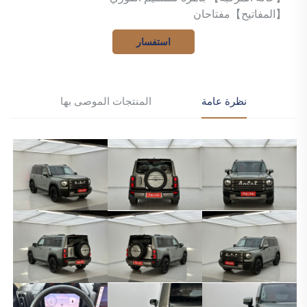
【المفاتيح】مفتاحان
استفسار
نظرة عامة
المنتجات الموصى بها