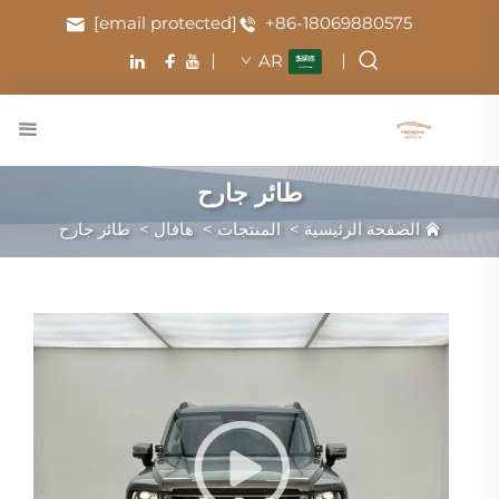
[email protected]
+86-18069880575
AR
طائر جارح
الصفحة الرئيسية
>
المنتجات
>
هافال
>
طائر جارح