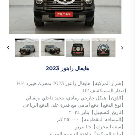
هايفال رابتور 2023
【طراز المركبة】هايفال رابتور 2023 بمحرك هيبرد Hi4
إصدار المستكشف 102
【اللون】هيكل خارجي رمادي، تنجيد داخلي برتقالي
【نوع الدفع】دفع أمامي مع قدرة على الدفع الرباعي
【تاريخ التسجيل】يناير ٢٠٢٤
【المسافة المقطوعة】٣٥٬٠٠٠ كم
【سعة المحرك】1.5 تيربو
【حالة المركبة】جاهزة للتسليم الفوري