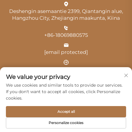
Deshengin asemaantie 2399, Qiantangin alue,
Hangzhou City, Zhejiangin maakunta, Kiina
+86-18069880575
[email protected]
Aika: klo 9.00–18.00
We value your privacy
We use cookies and similar tools to provide our services.
If you don't want to accept all cookies, click Personalize
cookies.
Tekijänoikeus © 2025 Hangzhou Guangji Automobile
Accept all
Service Co., Ltd. -
Tietosuojakäytäntö
Personalize cookies
Tuotteet
Palvelut
Meistä
Ota yhteyttä