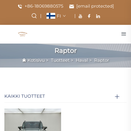
+86-18069880575
[email protected]
FI
Raptor
Kotisivu
>
Tuotteet
>
Haval
>
Raptor
KAIKKI TUOTTEET