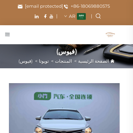
[email protected]
+86-18069880575
AR
(فيوس)
الصفحة الرئيسية
>
المنتجات
>
تويوتا
>
(فيوس)