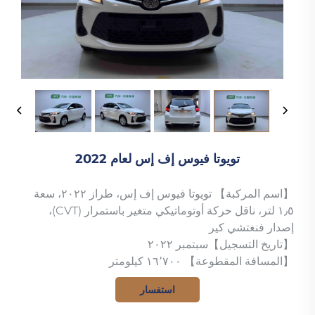
تويوتا فيوس إف إس لعام 2022
【اسم المركبة】 تويوتا فيوس إف إس، طراز ٢٠٢٢، سعة
١٫٥ لتر، ناقل حركة أوتوماتيكي متغير باستمرار (CVT)،
إصدار فنغتشي كير
【تاريخ التسجيل】سبتمبر ٢٠٢٢
【المسافة المقطوعة】 ١٦٬٧٠٠ كيلومتر
استفسار