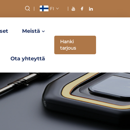
FI
set
Meistä
Hanki
tarjous
Ota yhteyttä