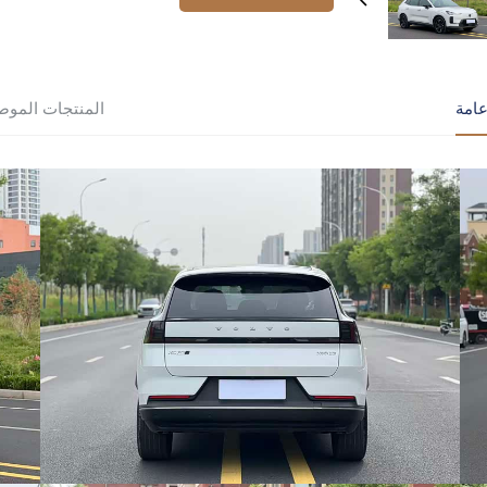
امة
المنتجات الموص