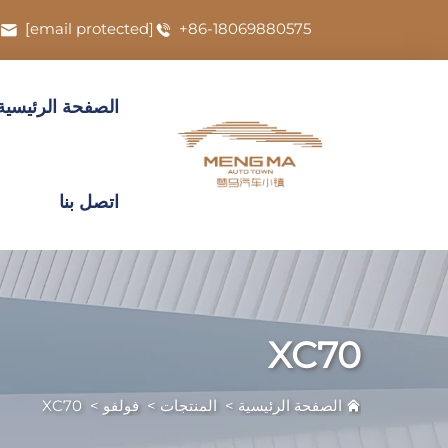
[email protected]
+86-18069880575
الصفحة الرئيسية
اتصل بنا
XC70
الصفحة الرئيسية
>
المنتجات
>
فولفو
>
XC70