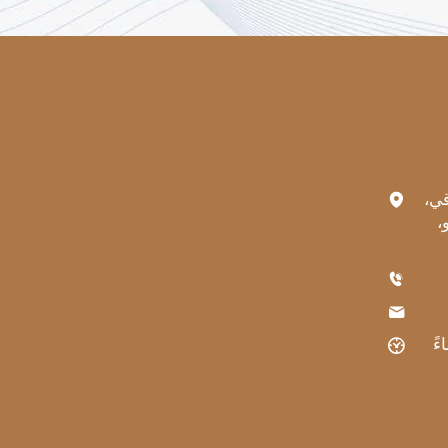
رقي،
،