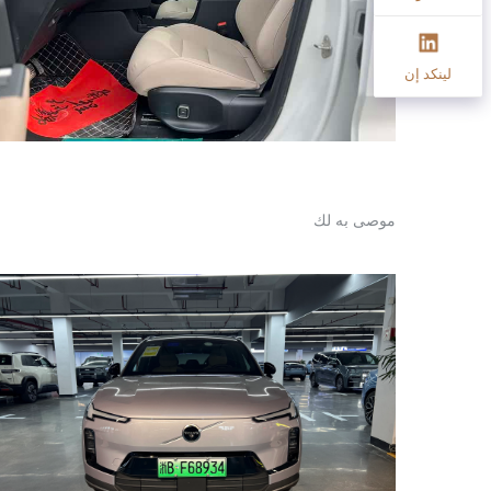
لينكد إن
موصى به لك