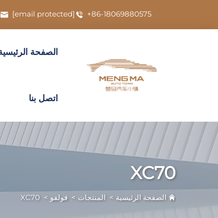
[email protected]
+86-18069880575
الصفحة الرئيسية
اتصل بنا
XC70
الصفحة الرئيسية
>
المنتجات
>
فولفو
>
XC70