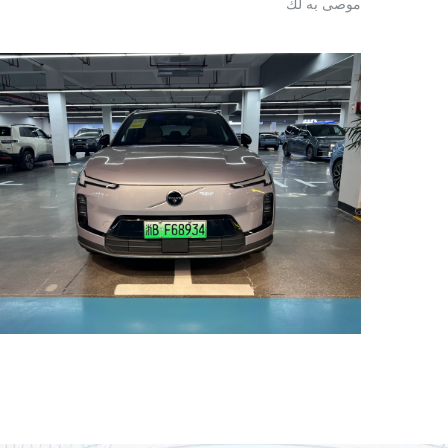
موصى به لك