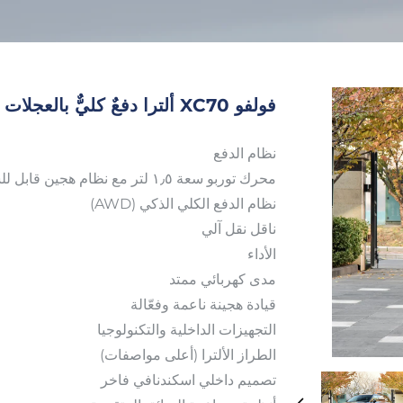
فولفو XC70 ألترا دفعٌ كليٌّ بالعجلات (AWD) 2026
نظام الدفع
محرك توربو سعة ١٫٥ لتر مع نظام هجين قابل للشحن
نظام الدفع الكلي الذكي (AWD)
ناقل نقل آلي
الأداء
مدى كهربائي ممتد
قيادة هجينة ناعمة وفعّالة
التجهيزات الداخلية والتكنولوجيا
الطراز الألترا (أعلى مواصفات)
تصميم داخلي اسكندنافي فاخر