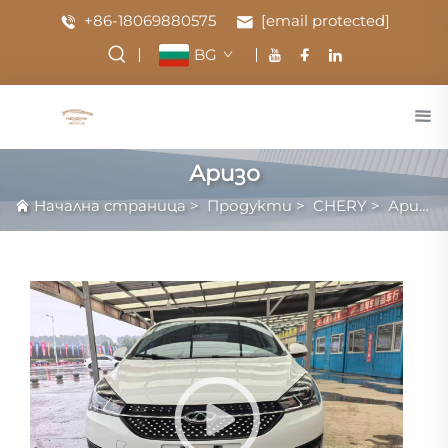
+86-18069880575
[email protected]
BG
Аризо
Начална страница
>
Продукти
>
CHERY
>
Аризо