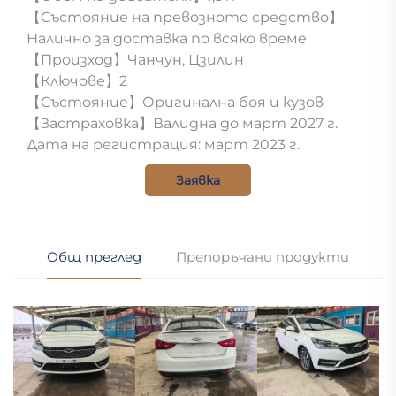
【Състояние на превозното средство】
Налично за доставка по всяко време
【Произход】Чанчун, Цзилин
【Ключове】2
【Състояние】Оригинална боя и кузов
【Застраховка】Валидна до март 2027 г.
Дата на регистрация: март 2023 г.
Заявка
Общ преглед
Препоръчани продукти