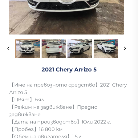
2021 Chery Arrizo 5
【Име на превозното средство】2021 Chery
Arrizo 5
【Цвят】Бял
【Режим на задвижване】Предно
задвижване
【Дата на производство】Юли 2022 г.
【Пробег】16 800 км
【Обем на двигателя】1,5 л