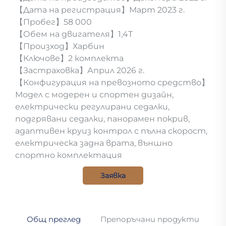
【Дата на регистрация】Март 2023 г.
【Пробег】58 000
【Обем на двигателя】1,4T
【Произход】Харбин
【Ключове】2 комплекта
【Застраховка】Април 2026 г.
【Конфигурация на превозното средство】
Модел с модерен и спортен дизайн,
електрически регулирани седалки,
подгрявани седалки, панорамен покрив,
адаптивен круиз контрол с пълна скорост,
електрическа задна врата, външно
спортно комплектация
Заявка
Общ преглед
Препоръчани продукти