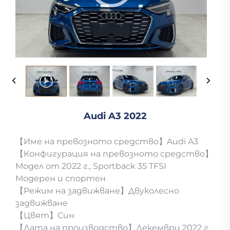
Audi A3 2022
【Име на превозното средство】Audi A3
【Конфигурация на превозното средство】
Модел от 2022 г., Sportback 35 TFSI
Модерен и спортен
【Режим на задвижване】Двуколесно
задвижване
【Цвят】Син
【Дата на производство】Декември 2022 г.