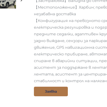
【Застраховка】Валидна до септемв
【Местоположение】Харбин; превоз
незабавна доставка
【Конфигурация на превозното ср
електрическа регулировка и подгр
предните седалки, адаптивен круи
задно виждане, сензори за паркира
движение, GPS навигационна систе
електрическо прибиране, автом
спиране в аварийни ситуации, пр
асистент за поддържане в лентат
лентата, асистент за центриран
стабилност и контрол на наляган
Заявка