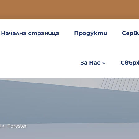
Начална страница
Продукти
Серв
За Нас
Свърж
U
>
Forester