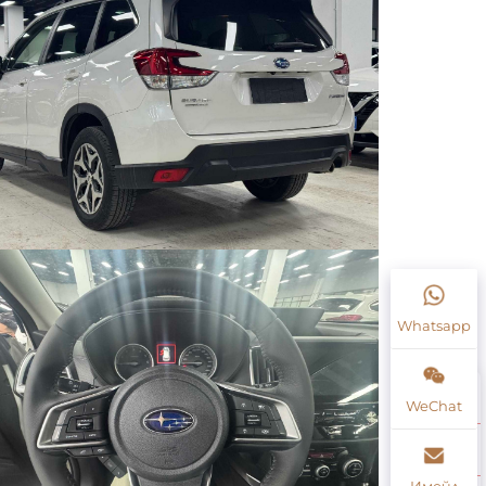
Whatsapp
WeChat
Имейл