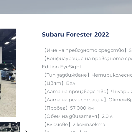
Subaru Forester 2022
【Име на превозното средство】Sub
【Конфигурация на превозното сре
Edition EyeSight
【Тип задвижване】Четириколесно
【Цвят】Бял
【Дата на производство】Януари 2
【Дата на регистрация】Октомври
【Пробег】57 000 км
【Обем на двигателя】2,0 л
【Ключове】2 комплекта