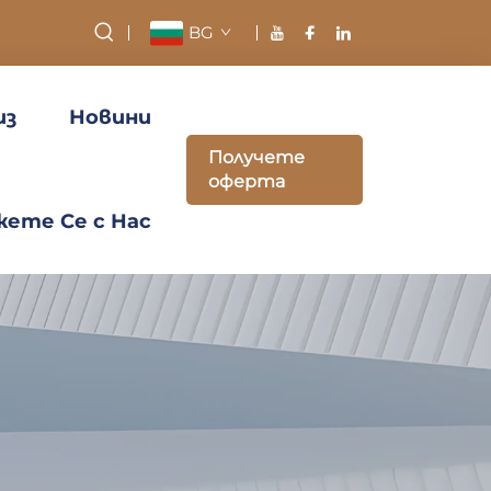
BG
из
Новини
Получете
оферта
ете Се с Нас