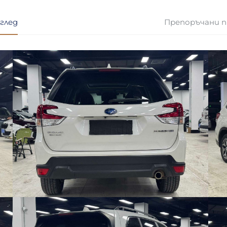
глед
Препоръчани 