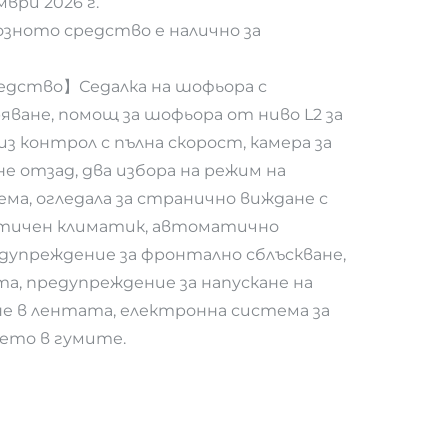
ри 2026 г.
ното средство е налично за
едство】Седалка на шофьора с
яване, помощ за шофьора от ниво L2 за
з контрол с пълна скорост, камера за
не отзад, два избора на режим на
ма, огледала за странично виждане с
атичен климатик, автоматично
едупреждение за фронтално сблъскване,
а, предупреждение за напускане на
е в лентата, електронна система за
ето в гумите.