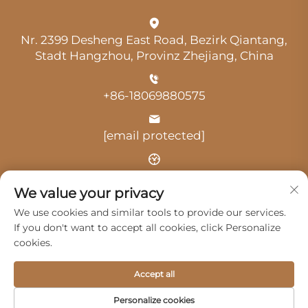
Nr. 2399 Desheng East Road, Bezirk Qiantang,
Stadt Hangzhou, Provinz Zhejiang, China
+86-18069880575
[email protected]
Uhrzeit: 9:00 Uhr-18:00 Uhr
We value your privacy
We use cookies and similar tools to provide our services.
If you don't want to accept all cookies, click Personalize
cookies.
Urheberrecht © 2025 durch Hangzhou Guangji
Accept all
Automobile Service Co., Ltd. -
Datenschutzrichtlinie
Personalize cookies
Produkte
Service
Über Uns
Kontaktieren Sie uns