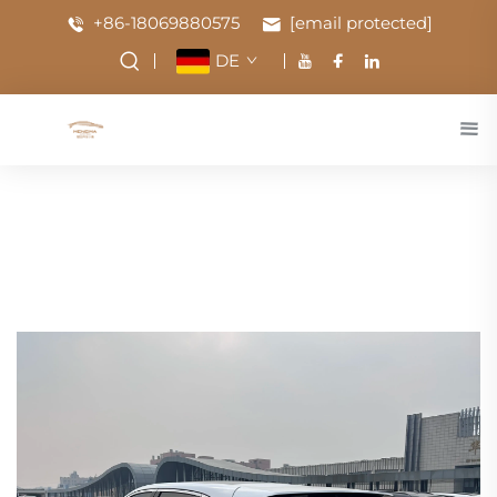
+86-18069880575
[email protected]
DE