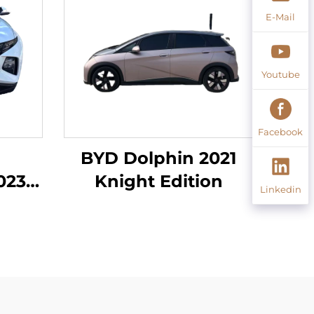
E-Mail
Youtube
Facebook
BYD Dolphin 2021
023
Knight Edition
Linkedin
it
ebe,
,
R19-
tze,