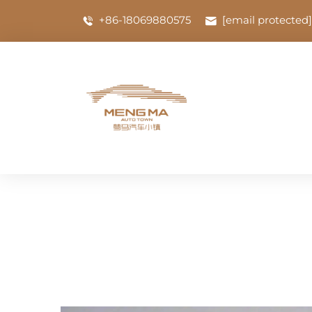
+86-18069880575
[email protected]