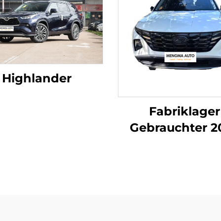
Highlander
Fabriklager
Gebrauchter 2
Tucson SUV m
Automatikgetri
Turbo-Motor
Linkslenkung, 
Reifen, Stoffsi