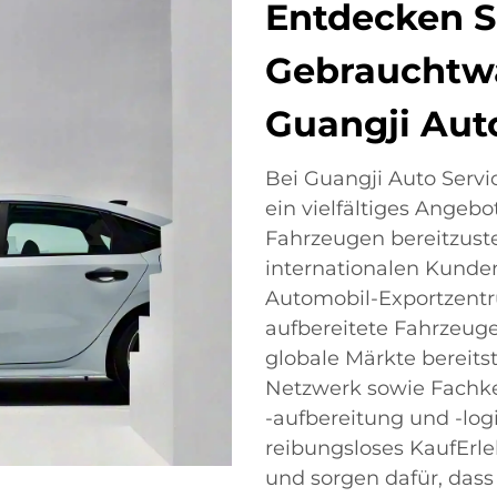
Entdecken S
Gebrauchtw
Guangji Auto
Bei Guangji Auto Service
ein vielfältiges Ange
Fahrzeugen bereitzust
internationalen Kunde
Automobil-Exportzentrum
aufbereitete Fahrzeuge e
globale Märkte bereit
Netzwerk sowie Fachke
-aufbereitung und -logi
reibungsloses KaufErl
und sorgen dafür, dass