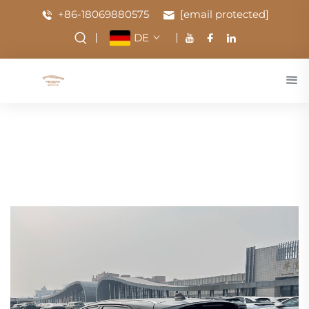
+86-18069880575
[email protected]
DE