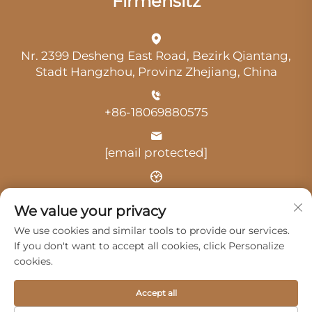
Firmensitz
Nr. 2399 Desheng East Road, Bezirk Qiantang,
Stadt Hangzhou, Provinz Zhejiang, China
+86-18069880575
[email protected]
Uhrzeit: 9:00 Uhr-18:00 Uhr
We value your privacy
We use cookies and similar tools to provide our services.
If you don't want to accept all cookies, click Personalize
cookies.
Urheberrecht © 2025 durch Hangzhou Guangji
Accept all
Automobile Service Co., Ltd. -
Datenschutzrichtlinie