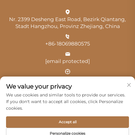
Nr. 2399 Desheng East Road, Bezirk Qiantang,
Stadt Hangzhou, Provinz Zhejiang, China
+86-18069880575
[email protected]
Uhrzeit: 9:00 Uhr-18:00 Uhr
We value your privacy
We use cookies and similar tools to provide our services.
If you don't want to accept all cookies, click Personalize
cookies.
Urheberrecht © 2025 durch Hangzhou Guangji
Accept all
Automobile Service Co., Ltd. -
Datenschutzrichtlinie
Personalize cookies