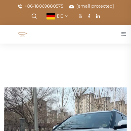
+86-18069880575
[email protected]
DE