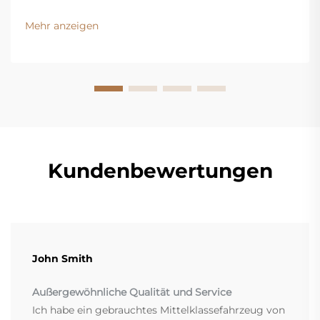
Verschleiß der Bremsbeläge überprüfen, den
Flüssigkeitsstand kontrollieren und Warnsignale
Mehr anzeigen
erkennen. Holen Sie sich jetzt unseren kostenlosen
Inspektionscheckliste.
Kundenbewertungen
John Smith
Außergewöhnliche Qualität und Service
Ich habe ein gebrauchtes Mittelklassefahrzeug von