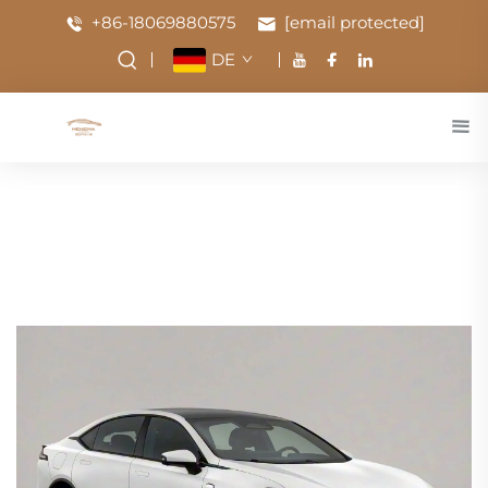
+86-18069880575
[email protected]
DE