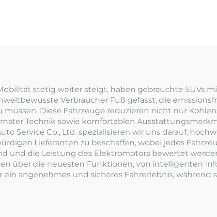
Mobilität stetig weiter steigt, haben gebrauchte SUVs m
mweltbewusste Verbraucher Fuß gefasst, die emissionsf
n zu müssen. Diese Fahrzeuge reduzieren nicht nur Kohl
nster Technik sowie komfortablen Ausstattungsmerkmal
uto Service Co., Ltd. spezialisieren wir uns darauf, hoc
ürdigen Lieferanten zu beschaffen, wobei jedes Fahrz
and und die Leistung des Elektromotors bewertet werden
n über die neuesten Funktionen, von intelligenten In
r ein angenehmes und sicheres Fahrerlebnis, während si