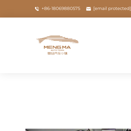
+86-18069880575
[email protected]