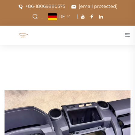
+86-18069880575
[email protected]
DE