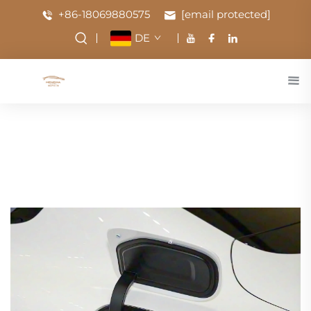
+86-18069880575
[email protected]
DE