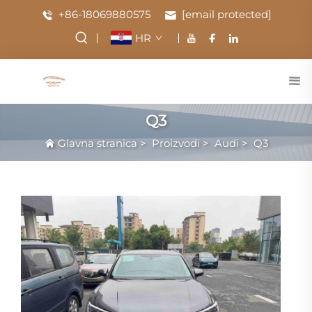
+86-18069880575
[email protected]
HR
Q3
Glavna stranica
>
Proizvodi
>
Audi
>
Q3