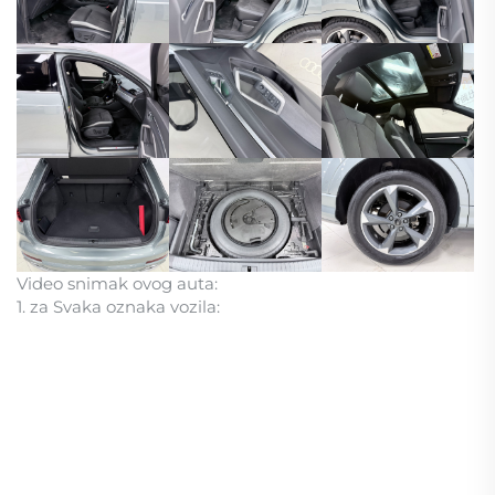
Video snimak ovog auta:
1. za Svaka oznaka vozila: