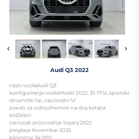
Audi Q3 2022
naziv vozilaAudi Q3
konfiguriranje vozilaModel 2022, 35 TFSI, sportski
dinamički tip, nacionalni VI
pravilo za vožnjuPremon na dva kotača
bolZelen
trenutak proizvodnje Srpanj 2022
preglasa Novembar 2022
kilometar 34.000