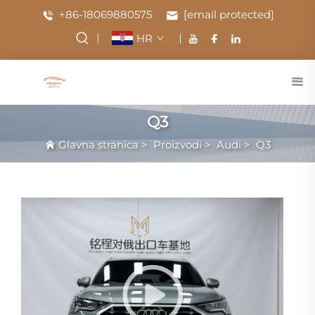
+86-18069880575
[email protected]
HR
Q3
Glavna stranica
>
Proizvodi
>
Audi
>
Q3