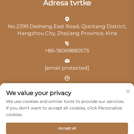
Adresa tvrtke
No.2399 Desheng East Road, Qiantang District,
Hangzhou City, Zhejiang Province, Kina
+86-18069880575
[email protected]
Vrijeme: 9:00-18:00
We value your privacy
We use cookies and similar tools to provide our services.
If you don't want to accept all cookies, click Personalize
cookies.
Autorska prava © 2025. Hangzhou Guangji Automobile
Accept all
Service Co., Ltd. -
Politika privatnosti