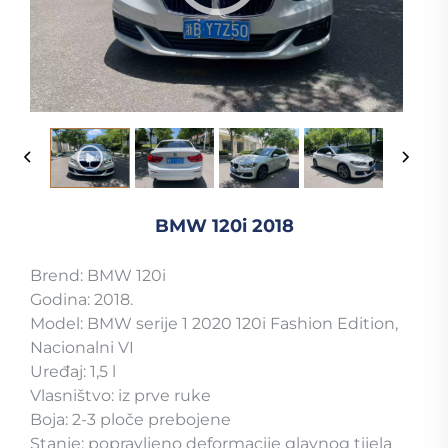
BMW 120i 2018
Brend: BMW 120i
Godina: 2018.
Model: BMW serije 1 2020 120i Fashion Edition,
Nacionalni VI
Uređaj: 1,5 l
Vlasništvo: iz prve ruke
Boja: 2-3 ploče prebojene
Stanje: popravljeno deformacije glavnog tijela