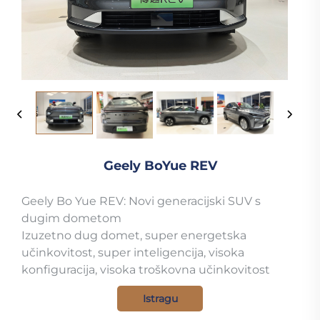
Geely BoYue REV
Geely Bo Yue REV: Novi generacijski SUV s
dugim dometom
Izuzetno dug domet, super energetska
učinkovitost, super inteligencija, visoka
konfiguracija, visoka troškovna učinkovitost
Istragu