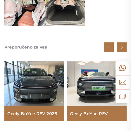
Preporučeno za vas
Geely BoYue REV 2026
Geely BoYue REV