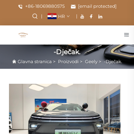
+86-18069880575
[email protected]
HR
-Dječak.
Glavna stranica
>
Proizvodi
>
Geely
>
-Dječak.