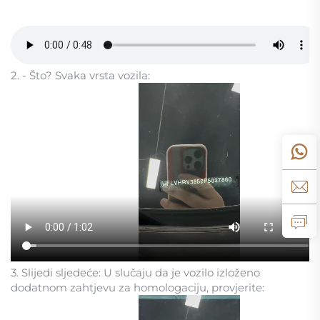
2. - Što? Svaka vrsta vozila:
3. Slijedi sljedeće: U slučaju da je vozilo izloženo
dodatnom zahtjevu za homologaciju, provjerite: