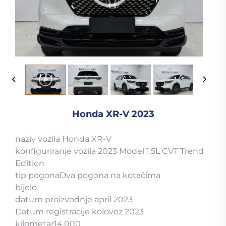
Honda XR-V 2023
naziv vozila Honda XR-V
konfiguriranje vozila 2023 Model 1.5L CVT Trend
Edition
tip pogonaDva pogona na kotačima
bijelo
datum proizvodnje april 2023
Datum registracije kolovoz 2023
kilometar14.000