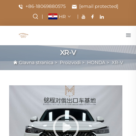
+86-18069880575
[email protected]
HR
XR-V
Glavna stranica
>
Proizvodi
>
HONDA
>
XR-V