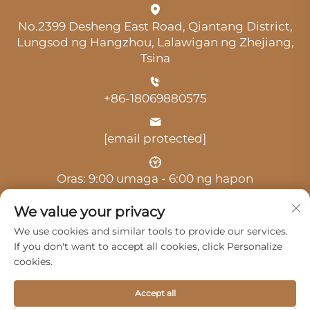
No.2399 Desheng East Road, Qiantang District,
Lungsod ng Hangzhou, Lalawigan ng Zhejiang,
Tsina
+86-18069880575
[email protected]
Oras: 9:00 umaga - 6:00 ng hapon
We value your privacy
We use cookies and similar tools to provide our services.
If you don't want to accept all cookies, click Personalize
cookies.
Copyright © 2025 ni Hangzhou Guangji Automobile
Service Co., Ltd. -
Patakaran sa Pagkakapribado
Accept all
Mga Produkto
Serbisyo
Tungkol Sa Amin