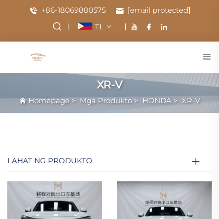
+86-18069880575
[email protected]
TL
XR-V
Homepage
>
Mga Produkto
>
HONDA
>
XR-V
LAHAT NG PRODUKTO