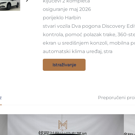
ključevi 2 kompleta
osiguranje maj 2026
porijeklo Harbin
stvari vozila Dva pogona Discovery Editio
kontrola, pomoć polazak trake, 360-st
ekran u središnjem konzoli, mobilna pov
automatski klima uređaj, stra
Istraživanje
z
Preporučeni pro