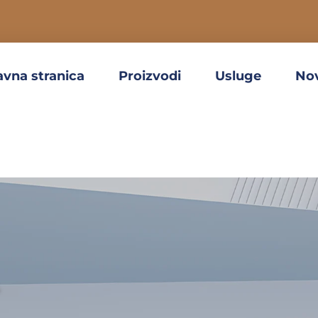
avna stranica
Proizvodi
Usluge
No