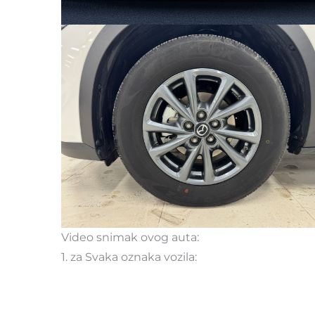
Video snimak ovog auta:
1. za Svaka oznaka vozila: