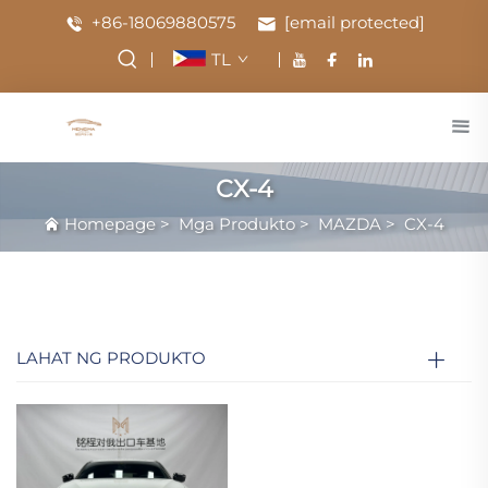
+86-18069880575
[email protected]
TL
CX-4
Homepage
>
Mga Produkto
>
MAZDA
>
CX-4
LAHAT NG PRODUKTO