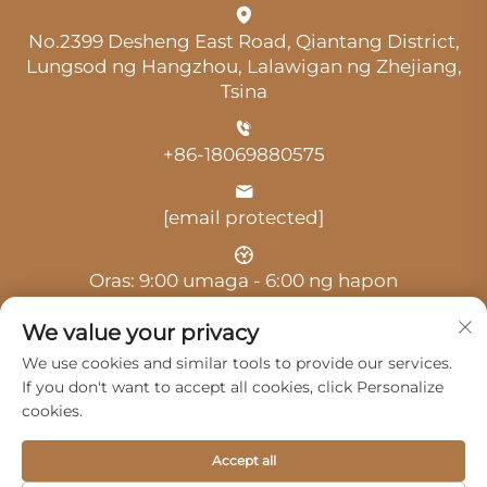
No.2399 Desheng East Road, Qiantang District,
Lungsod ng Hangzhou, Lalawigan ng Zhejiang,
Tsina
+86-18069880575
[email protected]
Oras: 9:00 umaga - 6:00 ng hapon
We value your privacy
We use cookies and similar tools to provide our services.
If you don't want to accept all cookies, click Personalize
cookies.
Copyright © 2025 ni Hangzhou Guangji Automobile
Service Co., Ltd. -
Patakaran sa privacy
Accept all
Mga Produkto
Serbisyo
Tungkol Sa Amin