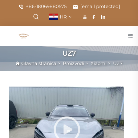
+86-18069880575
[email protected]
HR
UZ7
Glavna stranica
>
Proizvodi
>
Xiaomi
>
UZ7