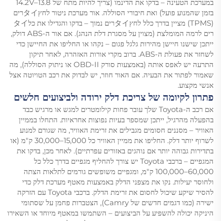
במערכת הטעינה – בדקו את הדינמו (צריך להיות מתח של 13.8–14.2V
בזמן שהמנוע פועל) ואת חיבורי הסוללה. אור מערכת ניטור לחץタイרים
(TPMS) מציין בדרך כלל לחץタイרים נמוך – בדקו והגדילו את כלタイ
רים לרמה המומלצת (מצוין על מסגרת דלת הנהג). אם אור ה-ABS דולק,
ייתכן שישנו חיישן מהירות גלגל פגום – נקהו או החליפו את החיישן כדי
לשחזר את פעולת ה-ABS. ברוב מקרי אורות האזהרה, לאחר תיקון
התרעה יש לאפס אותה (באמצעות סורק OBD-II או ניתוק הסוללה), מה
שאמור לפתור את הבעיה. אם האור חוזר, יש לבדוק את רכב הטויוטה אצל
אנשי מקצוע.
פתרון לקיומה של צריכת דלק ירודה ולביצועים חלשים
אם רכב ה-Toyota שלך עובר פחות קילומטרים למגש או מרגיש כבד
בהפעלה מהרגיל, ייתכן שמספר בעיות נפוצות אחראיות. התחלו בממיין
האוויר – מסננים חסומים מגבילים את זרימת האוויר, מה שגורם למנוע
לשרוף יותר דלק. החליפו את ממיין האוויר כל 15,000–30,000 ק"מ (או
בתדירות גבוהה יותר אם נוהגים באזורים עפרתיים). לאחר מכן, בדקו את
המגפיים – ברכבי Toyota יש צורך להחליף מגפיים בדרך כלל כל
60,000–100,000 ק"מ, ומגפיים משופשים גורמים לתלאות הצתה
ולחוסר יעילות. נקו את מצפני הדלק באמצעות מאטף מערכת דלק כדי
להסיר שיקע שיכול לחסום את זרימת הדלק. ברכבי Toyota עם הזרקה
ישירה (כמו דגמים חדשים של Camry), הצטברות פחמן על שסתומי
היניקה יכולה להשפיע על הביצועים – השתמשו במאטף מיוחד או השאירו