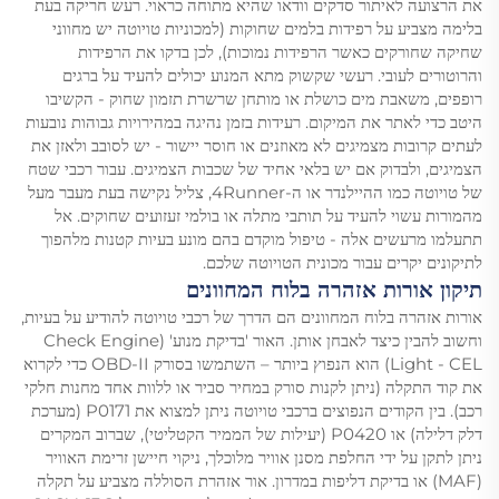
את הרצועה לאיתור סדקים וודאו שהיא מתוחה כראוי. רעש חריקה בעת
בלימה מצביע על רפידות בלמים שחוקות (למכוניות טויוטה יש מחווני
שחיקה שחורקים כאשר הרפידות נמוכות), לכן בדקו את הרפידות
והרוטורים לעובי. רעשי שקשוק מתא המנוע יכולים להעיד על ברגים
רופפים, משאבת מים כושלת או מותחן שרשרת תזמון שחוק - הקשיבו
היטב כדי לאתר את המיקום. רעידות בזמן נהיגה במהירויות גבוהות נובעות
לעתים קרובות מצמיגים לא מאוזנים או חוסר יישור - יש לסובב ולאזן את
הצמיגים, ולבדוק אם יש בלאי אחיד של שכבות הצמיגים. עבור רכבי שטח
של טויוטה כמו ההיילנדר או ה-4Runner, צליל נקישה בעת מעבר מעל
מהמורות עשוי להעיד על תותבי מתלה או בולמי זעזועים שחוקים. אל
תתעלמו מרעשים אלה - טיפול מוקדם בהם מונע בעיות קטנות מלהפוך
לתיקונים יקרים עבור מכונית הטויוטה שלכם.
תיקון אורות אזהרה בלוח המחוונים
אורות אזהרה בלוח המחוונים הם הדרך של רכבי טויוטה להודיע על בעיות,
וחשוב להבין כיצד לאבחן אותן. האור 'בדיקת מנוע' (Check Engine
Light - CEL) הוא הנפוץ ביותר – השתמשו בסורק OBD-II כדי לקרוא
את קוד התקלה (ניתן לקנות סורק במחיר סביר או ללוות אחד מחנות חלקי
רכב). בין הקודים הנפוצים ברכבי טויוטה ניתן למצוא את P0171 (מערכת
דלק דלילה) או P0420 (יעילות של הממיר הקטליטי), שברוב המקרים
ניתן לתקן על ידי החלפת מסנן אוויר מלוכלך, ניקוי חיישן זרימת האוויר
(MAF) או בדיקת דליפות במדרון. אור אזהרת הסוללה מצביע על תקלה