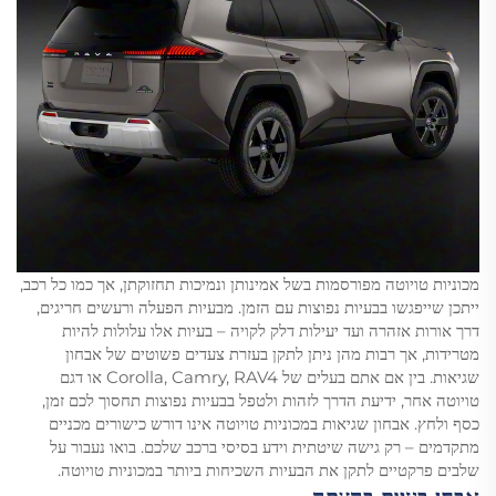
מכוניות טויוטה מפורסמות בשל אמינותן ונמיכות תחזוקתן, אך כמו כל רכב,
ייתכן שייפגשו בבעיות נפוצות עם הזמן. מבעיות הפעלה ורעשים חריגים,
דרך אורות אזהרה ועד יעילות דלק לקויה – בעיות אלו עלולות להיות
מטרידות, אך רבות מהן ניתן לתקן בעזרת צעדים פשוטים של אבחון
שגיאות. בין אם אתם בעלים של Corolla, Camry, RAV4 או דגם
טויוטה אחר, ידיעת הדרך לזהות ולטפל בבעיות נפוצות תחסוך לכם זמן,
כסף ולחץ. אבחון שגיאות במכוניות טויוטה אינו דורש כישורים מכניים
מתקדמים – רק גישה שיטתית וידע בסיסי ברכב שלכם. בואו נעבור על
שלבים פרקטיים לתקן את הבעיות השכיחות ביותר במכוניות טויוטה.