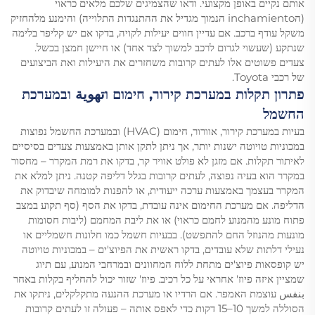
אותם נקיים באופן מקצועי. ודאו שהצמיגים שלכם מלאים כראוי
(הinchamiento הנמוך מגדיל את ההתנגדות התלוייה) והימנע מלהחזיק
משקל עודף ברכב. אם עדיין חווים יעילות לקויה, בדקו אם יש קליפר בלימה
שנתקע (שעשוי לגרום לרכב למשוך לצד אחד) או חיישן חמצן בכשל.
צעדים פשוטים אלו לעתים קרובות משחזרים את היעילות ואת הביצועים
של רכבי Toyota.
פתרון תקלות במערכת קירור, חימום וتهوية ובמערכת
החשמל
בעיות במערכת קירור, אוורור, חימום (HVAC) ובמערכת החשמל נפוצות
במכוניות טויוטה ישנות יותר, אך ניתן לתקן אותן באמצעות צעדים בסיסיים
לאיתור תקלות. אם מזגן לא פולט אוויר קר, בדקו את רמת המקרר – מחסור
במקרר הוא בעיה נפוצה, לעתים קרובות בגלל דליפה קטנה. ניתן למלא את
המקרר בעצמך באמצעות ערכה ייעודית, או להפנות למומחה שיבדוק את
הדליפה. אם מערכת החימום אינה עובדת, בדקו את הסף (סף תקוע במצב
פתוח מונע מהמנוע לחמם כראוי) או את ליבת המחמם (ליבות חסומות
מונעות מהנוזל החם להתפשט). בבעיות חשמל כמו חלונות חשמליים או
נעילי דלתות שלא עובדים, בדקו ראשית את הפיוצ'ים – במכוניות טויוטה
יש קופסאות פיוצ'ים מתחת ללוח המחוונים ובמרחבי המנוע, עם תיוג
שמציין איזה פיוז' אחראי על כל רכיב. פיוז' שזור יכול להחליף בקלות באחר
بنفس עוצמת האמפר. אם הרדיו או מערכת ההנעה מתקלקלים, ניתקו את
הסוללה למשך 10–15 דקות כדי לאפס אותה – פעולה זו לעתים קרובות