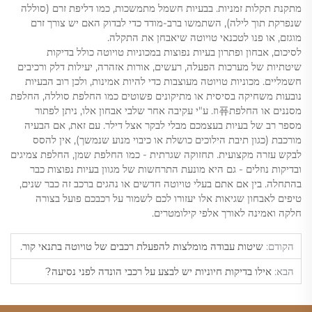
מתקנת תקלות זמניות. בבעיות חשמל מתמשכות, כמו דליפת זרם (סוללה
שנפרקת תוך לילה), השתמשו ברב-מודד כדי לבדוק האם יש צורך זרם
מוגזם, או פנו לטכנאי טויוטה שיאבחן את התקלה.
לסיכום, אבחון ופתרון בעיות נפוצות במכוניות טויוטה כולל בדיקות
שיטתיות של מערכות הפעלה, רעשים, אורות אזהרה, יעילות דלק ורכיבים
חשמליים. מכוניות טויוטה מעוצבות כדי להיות אמינות, ולכן רוב הבעיות
נובעות משחיקה בסיסית או מתיקונים פשוטים כמו החלפת סוללה, החלפת
מסננים או החלפת퓨וז. ע"י עקיבה אחר שלבי אבחון אלו, ניתן לפתור
מספר רב של בעיות בעצמכם מבלי לבקר אצל דילר. עם זאת, אם הבעיה
מורכבת (כגון תיבת הילוכים כושלת או כיבוי מנוע שנמשך), אין להסס
לבקש עזרה מקצועית. תחזוקה שגרתית - כמו החלפת שמן, החלפת צמיגים
ובדיקות נוזלים - גם היא מונעת התרחשות של מגוון בעיות נפוצות כבר
בהתחלה. בין אם אתם בעלי טויוטה חדשים או נהגים ברכב זה כבר שנים,
טיפים לאבחון שגיאות אלו יעזורו לכם לשמור על רכבכם פועל בצורה
חלקה ואמינה לאורך אלפי קילומטרים.
הקודם:
שיטות עבודה מומלצות להפעלת רכבים של טויוטה בתנאי קור.
הבא:
אילו בדיקות חיוניות יש לבצע על רכבי הונדה לפני נסיעה?