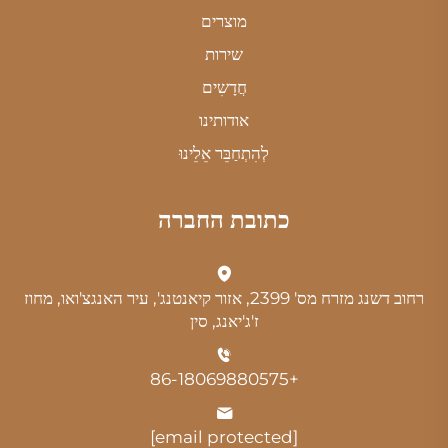
מוצרים
שירות
חֲדָשִים
אודותינו
לְהִתְחַבֵּר אֵלֵינוּ
כתובת החברה
רחוב דשנג מזרח מס' 2399, אזור קיאנטנג', עיר האנגצ'ואו, מחוז
ז'ג'יאנג, סין
+86-18069880575
[email protected]