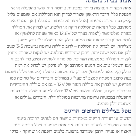
אבחן בעיות בהצתה
אחת הבעיות הנפוצות ביותר במכוניות טויוטה היא קושי בהפעלה או אי
הפעלה כלל. הדבר הראשון שצריך לבדוק הוא הסוללה: אם שומעים צליל
קליק בעת סיבוב המפתח (או לחיצה על כפתור ההפעלה) אך המנוע אינו
מסתובב, ככל הנראה שהסוללה ריקה או חלשה. יש לבדוק את הסוללה
בעזרת מולטימטר (לצפות בערך של 12.6V כאשר טעונה לחלוטין) או
לנתק-מטען כדי לראות אם המנוע נדלק. אם הפעלה ע"י נתק-מטען
מצליחה, יש לבדוק את הסוללה – לרוב סוללות טויוטה נמשכות 3-5 שנים,
ולכן אם היא ישנה יותר, ייתכן שתידרש החלפה. יש לנקות שאריות מחוץ
לקצות הסוללה באמצעות תערובת של סודה לשתייה ומים, כדי להבטיח
מגע חשמלי טוב. אם המנוע מסתובב אך לא נדלק, יש לבדוק את רמת
הדלק (קל מאוד לפספס!) ולבדוק שהמשאבה פועלת (לשמוע צליל חשמום
בעת סיבוב המפתח למצב "מופעל"). במודלים היברידיים של טויוטה כמו
הפריוס, יש לבדוק את סוללת העזר של 12V – גם אם סוללת ההיברידית
העיקרית תקינה, סוללה חלשה של 12V יכולה למנוע הפעלה. רוב בעיות
ההפעלה במכוניות טויוטה מתרכזות בסוללה דלה, חיבורים 느ולים או
משאבת דלק פגומה.
טפל בצלילים ורטיטים חריגים
רעשים או רעידות חריגים במכוניות טויוטה הם לעתים קרובות סימני
אזהרה מוקדמים לבעיות בסיסיות. אם אתם שומעים צליל חריקה בעת
האצה או פנייה, ייתכן שמדובר ברצועת בלמים רופפת או שחוקה - בדקו