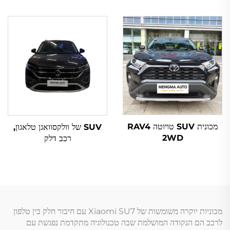
מכונית SUV טויוטה RAV4
SUV של וולקסוואגן טלאגון,
2WD
רכב דלק
מכוניות יוקרה משומשות של Xiaomi SU7 עם חיבור חלק בין טלפון
לרכב הם הנקודה המושלמת שבה טכנולוגיה מתקדמת נפגשת עם