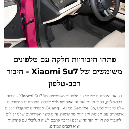
פתחו חיבוריות חלקה עם טלפונים
משומשים של Xiaomi Su7 - חיבור
רכב-טלפון
גלו את היתרונות של שילוב טלפונים משומשים של Xiaomi Su7 - חיבור
רכב-טלפון, בתוך חויית הנהיגה האוטומotive שלכם. הפתרונות המפורטים
שלנו בחברת Guangji Auto Service Co, Ltd. מבטיחים שתקבלו רכבים
איכותיים עם תכונות חיבוריות מתקדמות. עיינו כיצד השירותים שלנו יכולים
להגביר את חויית הנהיגה שלכם ולחבר אתכם לשוק הגלובלי עם פתרונות
יצוא רכבים אמינים.