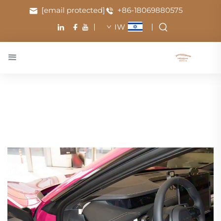
[email protected]
+86-18069880575
IW