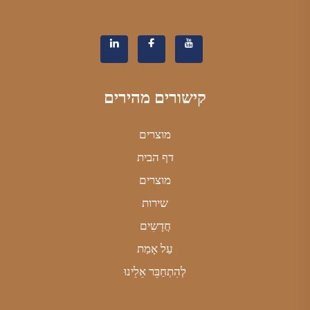
קישורים מהירים
מוצרים
דף הבית
מוצרים
שירות
חֲדָשִים
עַל אָמַת
לְהִתְחַבֵּר אֵלֵינוּ