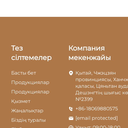
Тез
Компания
сілтемелер
мекенжайы
Басты бет
Қытай, Чжэцзян
провинциясы, Ханч
Продукциялар
қаласы, Цяньтан ауд
Продукциялар
Дешэнгтің шығыс кө
№2399
Қызмет
+86-18069880575
Жаңалықтар
[email protected]
Біздің туралы
Уақыт: 09:00-18:00