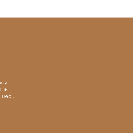
жоу
аны,
шесі,