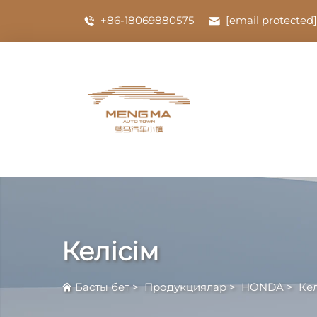
+86-18069880575
[email protected]
Келісім
Басты бет
>
Продукциялар
>
HONDA
>
Кел