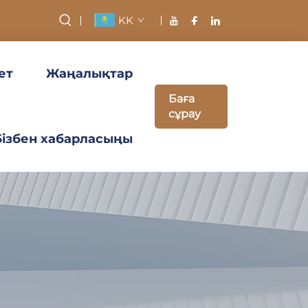
KK
ет
Жаңалықтар
Баға
сұрау
Бізбен хабарласыңы