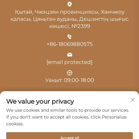
Қытай, Чжэцзян провинциясы, Ханчжоу
қаласы, Цяньтан ауданы, Дешэнгтің шығыс
көшесі, №2399
+86-18069880575
[email protected]
Уақыт: 09:00-18:00
We value your privacy
We use cookies and similar tools to provide our services.
If you don't want to accept all cookies, click Personalize
© 2025, Ханчжоу Гуанцзи Автокөлік Қызметі
cookies.
Шәкірттесіндегі Жауапкершілігі Шектеулі Серіктестік.
Барлық құқық қорғалған -
Жекелік саясаты
Accept all