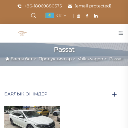
+86-18069880575
[email protected]
KK
Passat
Басты бет
>
Продукциялар
>
Volkswagen
>
Passat
БАРЛЫҚ ӨНІМДЕР