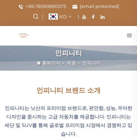
+86-18069880575
[email protected]
KO
인피니티
홈페이지
>
제품
>
인피니티
인피니티 브랜드 소개
인피니티는 닛산의 프리미엄 브랜드로, 편안함, 성능, 우아한
디자인을 중시하는 고급 자동차를 제공합니다. 인피니티는
세단 및 SUV를 통해 글로벌 프리미엄 시장에서 경쟁하고 있
습니다.