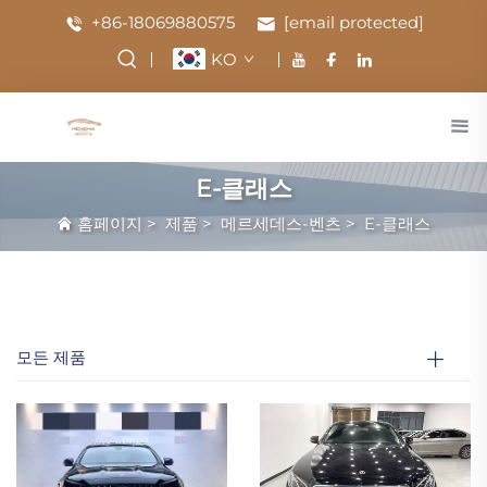
+86-18069880575
[email protected]
KO
E-클래스
홈페이지
>
제품
>
메르세데스-벤츠
>
E-클래스
모든 제품