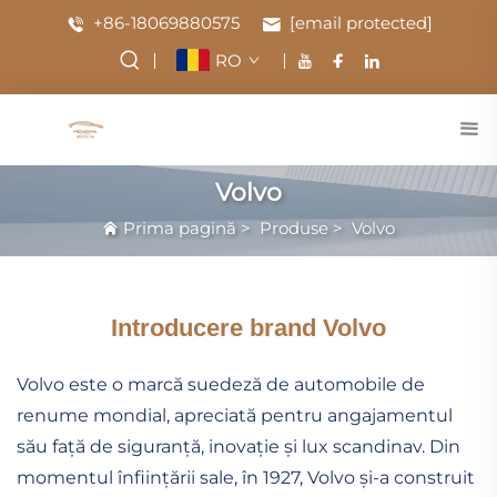
+86-18069880575
[email protected]
RO
Volvo
Prima pagină
>
Produse
>
Volvo
Introducere brand Volvo
Volvo este o marcă suedeză de automobile de
renume mondial, apreciată pentru angajamentul
său față de siguranță, inovație și lux scandinav. Din
momentul înființării sale, în 1927, Volvo și-a construit