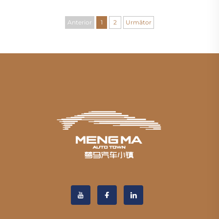
Anterior
1
2
Următor