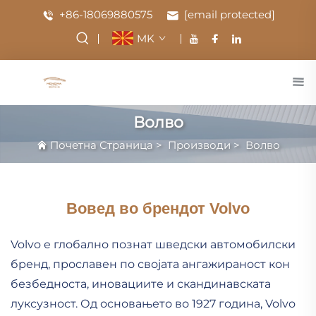
+86-18069880575
[email protected]
MK
Волво
Почетна Страница
>
Производи
>
Волво
Вовед во брендот Volvo
Volvo е глобално познат шведски автомобилски
бренд, прославен по својата ангажираност кон
безбедноста, иновациите и скандинавската
луксузност. Од основањето во 1927 година, Volvo