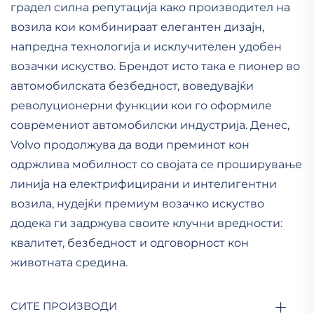
градел силна репутација како производител на
возила кои комбинираат елегантен дизајн,
напредна технологија и исклучителен удобен
возачки искуствo. Брендот исто така е пионер во
автомобилската безбедност, воведувајќи
револуционерни функции кои го оформиле
современиот автомобилски индустрија. Денес,
Volvo продолжува да води преминот кон
одржлива мобилност со својата се проширување
линија на електрифицирани и интелигентни
возила, нудејќи премиум возачко искуство
додека ги задржува своите клучни вредности:
квалитет, безбедност и одговорност кон
животната средина.
СИТЕ ПРОИЗВОДИ