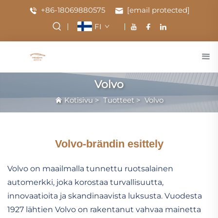
+86-18069880575
[email protected]
FI
Volvo
Kotisivu
>
Tuotteet
>
Volvo
Volvo-brändin esittely
Volvo on maailmalla tunnettu ruotsalainen
automerkki, joka korostaa turvallisuutta,
innovaatioita ja skandinaavista luksusta. Vuodesta
1927 lähtien Volvo on rakentanut vahvaa mainetta