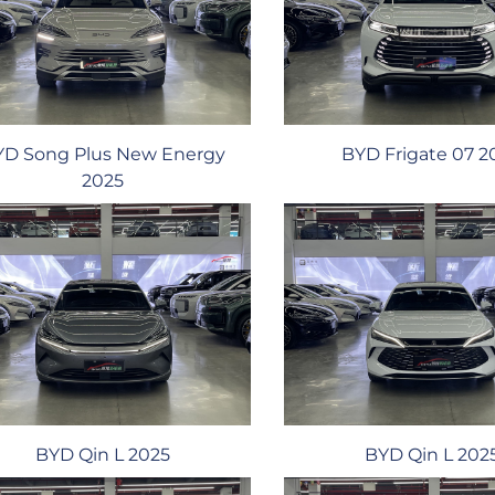
YD Song Plus New Energy
BYD Frigate 07 2
2025
BYD Qin L 2025
BYD Qin L 202