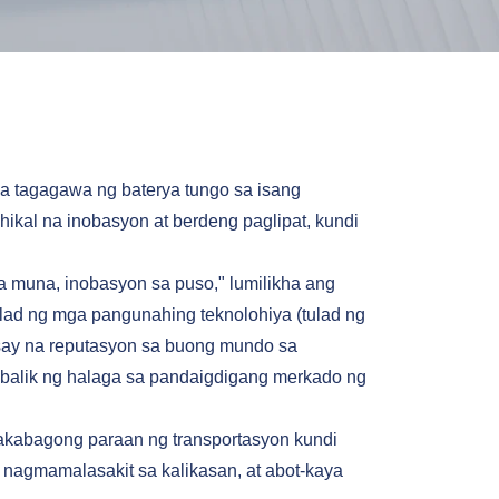
a tagagawa ng baterya tungo sa isang
ikal na inobasyon at berdeng paglipat, kundi
a muna, inobasyon sa puso," lumilikha ang
lad ng mga pangunahing teknolohiya (tulad ng
usay na reputasyon sa buong mundo sa
abalik ng halaga sa pandaigdigang merkado ng
akabagong paraan ng transportasyon kundi
 nagmamalasakit sa kalikasan, at abot-kaya