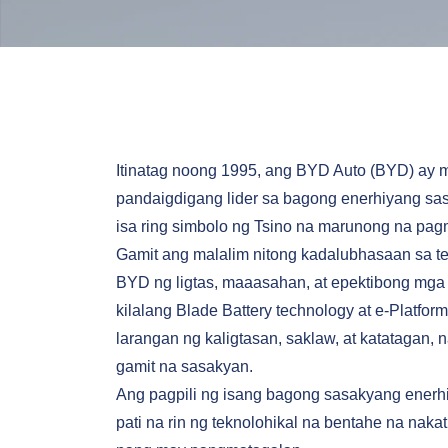
Itinatag noong 1995, ang BYD Auto (BYD) ay
pandaigdigang lider sa bagong enerhiyang sas
isa ring simbolo ng Tsino na marunong na p
Gamit ang malalim nitong kadalubhasaan sa tek
BYD ng ligtas, maaasahan, at epektibong mga 
kilalang Blade Battery technology at e-Platf
larangan ng kaligtasan, saklaw, at katatagan
gamit na sasakyan.
Ang pagpili ng isang bagong sasakyang enerh
pati na rin ng teknolohikal na bentahe na na