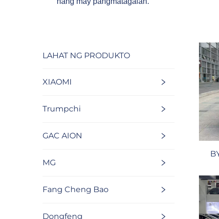
nang may pangmatagalan.
LAHAT NG PRODUKTO
XIAOMI
Trumpchi
GAC AION
B
MG
Fang Cheng Bao
Dongfeng