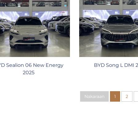
D Sealion 06 New Energy
BYD Song L DMI 
2025
Nakaraan
1
2