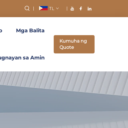
TL
o
Mga Balita
Kumuha ng
Quote
ugnayan sa Amin