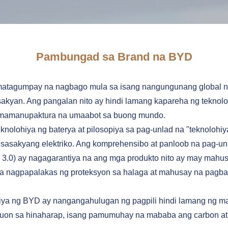
Pambungad sa Brand na BYD
 matagumpay na nagbago mula sa isang nangungunang global n
akyan. Ang pangalan nito ay hindi lamang kapareha ng teknoloh
agmamanupaktura na umaabot sa buong mundo.
nolohiya ng baterya at pilosopiya sa pag-unlad na "teknolohiy
sasakyang elektriko. Ang komprehensibo at panloob na pag-un
orm 3.0) ay nagagarantiya na ang mga produkto nito ay may mah
, na nagpapalakas ng proteksyon sa halaga at mahusay na pagb
iya ng BYD ay nangangahulugan ng pagpili hindi lamang ng m
katuon sa hinaharap, isang pamumuhay na mababa ang carbon at