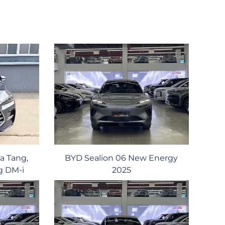
a Tang,
BYD Sealion 06 New Energy
g DM-i
2025