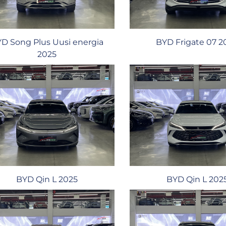
D Song Plus Uusi energia
BYD Frigate 07 2
2025
BYD Qin L 2025
BYD Qin L 202