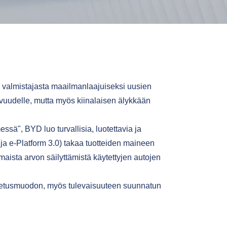
 valmistajasta maailmanlaajuiseksi uusien
uvuudelle, mutta myös kiinalaisen älykkään
sä", BYD luo turvallisia, luotettavia ja
a ja e-Platform 3.0) takaa tuotteiden maineen
aista arvon säilyttämistä käytettyjen autojen
kuljetusmuodon, myös tulevaisuuteen suunnatun