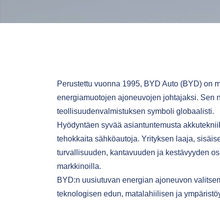
Perustettu vuonna 1995, BYD Auto (BYD) on me
energiamuotojen ajoneuvojen johtajaksi. Sen ni
teollisuudenvalmistuksen symboli globaalisti.
Hyödyntäen syvää asiantuntemusta akkutekniikass
tehokkaita sähköautoja. Yrityksen laaja, sisäise
turvallisuuden, kantavuuden ja kestävyyden osa
markkinoilla.
BYD:n uusiutuvan energian ajoneuvon valitsemi
teknologisen edun, matalahiilisen ja ympärist