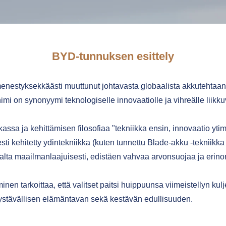
BYD-tunnuksen esittely
nestyksekkäästi muuttunut johtavasta globaalista akkutehtaan
mi on synonyymi teknologiselle innovaatiolle ja vihreälle liikk
a ja kehittämisen filosofiaa "tekniikka ensin, innovaatio ytimes
sti kehitetty ydintekniikka (kuten tunnettu Blade-akku -tekniikk
lta maailmanlaajuisesti, edistäen vahvaa arvonsuojaa ja erinom
nen tarkoittaa, että valitset paitsi huippuunsa viimeistellyn 
öystävällisen elämäntavan sekä kestävän edullisuuden.