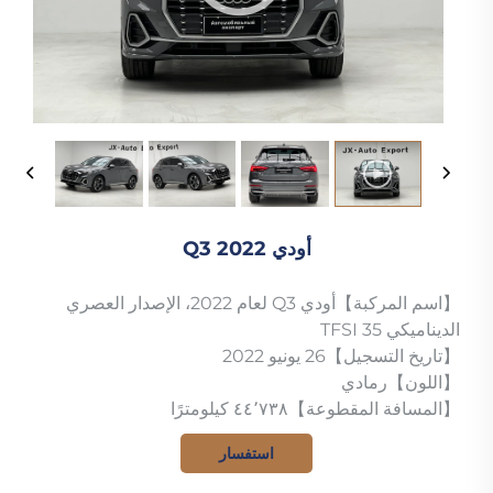
أودي Q3 2022
【اسم المركبة】أودي Q3 لعام 2022، الإصدار العصري
الديناميكي 35 TFSI
【تاريخ التسجيل】26 يونيو 2022
【اللون】رمادي
【المسافة المقطوعة】٤٤٬٧٣٨ كيلومترًا
استفسار