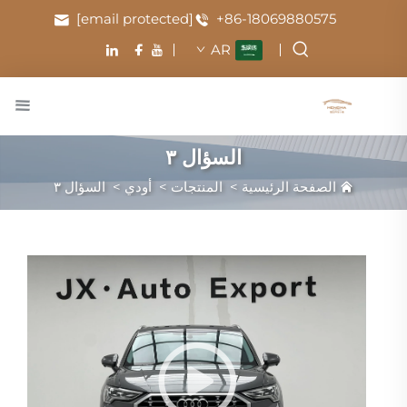
[email protected]
+86-18069880575
AR
السؤال ٣
الصفحة الرئيسية
>
المنتجات
>
أودي
>
السؤال ٣