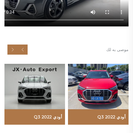
موصى به لك
أودي Q3 2022
أودي Q3 2022