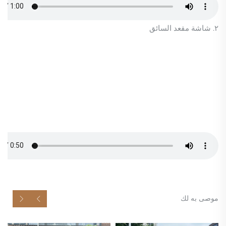
٢. شاشة مقعد السائق
موصى به لك