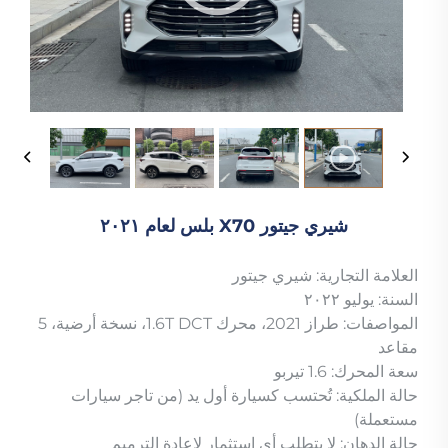
شيري جيتور X70 بلس لعام ٢٠٢١
العلامة التجارية: شيري جيتور
السنة: يوليو ٢٠٢٢
المواصفات: طراز 2021، محرك 1.6T DCT، نسخة أرضية، 5
مقاعد
سعة المحرك: 1.6 تيربو
حالة الملكية: تُحتسب كسيارة أول يد (من تاجر سيارات
مستعملة)
حالة الدهان: لا يتطلب أي استثمار لإعادة الترميم