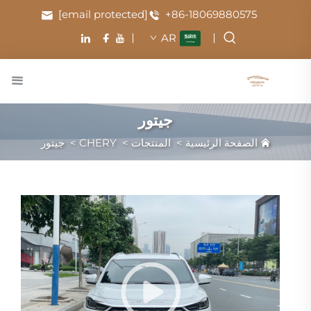
[email protected]
+86-18069880575
AR
جيتور
الصفحة الرئيسية
>
المنتجات
>
CHERY
>
جيتور