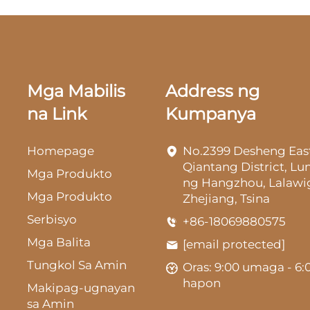
Mga Mabilis
Address ng
na Link
Kumpanya
Homepage
No.2399 Desheng Eas
Qiantang District, L
Mga Produkto
ng Hangzhou, Lalawi
Mga Produkto
Zhejiang, Tsina
Serbisyo
+86-18069880575
Mga Balita
[email protected]
Tungkol Sa Amin
Oras: 9:00 umaga - 6:
hapon
Makipag-ugnayan
sa Amin