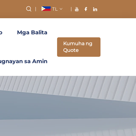
TL
o
Mga Balita
Kumuha ng
Quote
ugnayan sa Amin