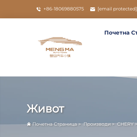
+86-18069880575
[email protected]
Почетна С
Живот
Почетна Страница
>
Производи
>
CHERY