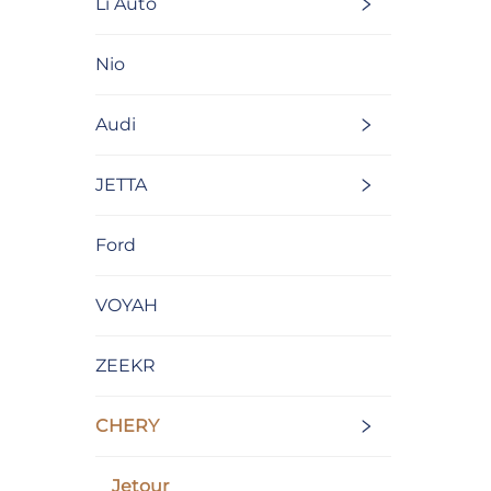
Li Auto
Nio
Audi
JETTA
Ford
VOYAH
ZEEKR
CHERY
Jetour