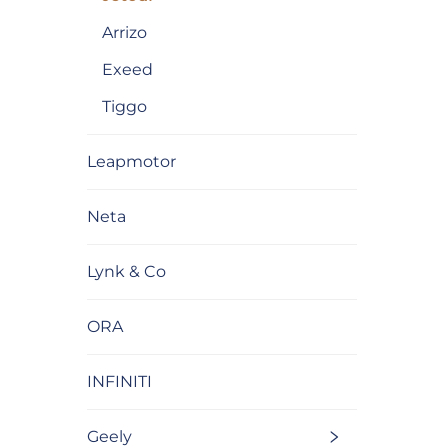
Arrizo
Exeed
Tiggo
Leapmotor
Neta
Lynk & Co
ORA
INFINITI
Geely