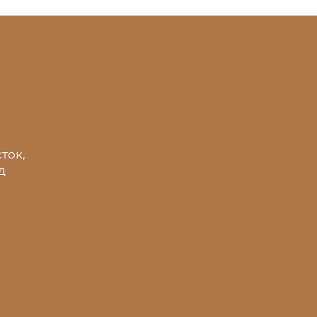
ток,
д