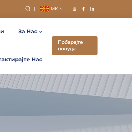
MK
ти
За Нас
Побарајте
понуда
тактирајте Нас