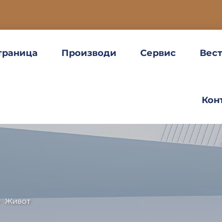
траница
Производи
Сервис
Вес
Кон
>
Живот