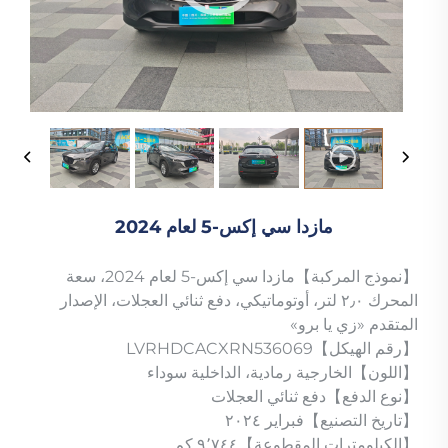
مازدا سي إكس-5 لعام 2024
【نموذج المركبة】مازدا سي إكس-5 لعام 2024، سعة
المحرك ٢٫٠ لتر، أوتوماتيكي، دفع ثنائي العجلات، الإصدار
المتقدم «زي يا برو»
【رقم الهيكل】LVRHDCACXRN536069
【اللون】الخارجية رمادية، الداخلية سوداء
【نوع الدفع】دفع ثنائي العجلات
【تاريخ التصنيع】فبراير ٢٠٢٤
【الكيلومترات المقطوعة】٩٬٧٤٤ كم