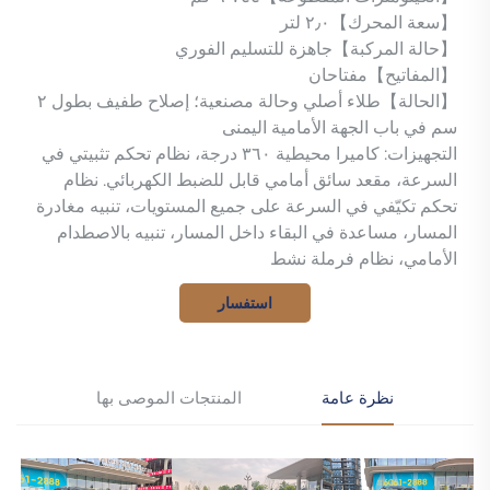
【سعة المحرك】٢٫٠ لتر
【حالة المركبة】جاهزة للتسليم الفوري
【المفاتيح】مفتاحان
【الحالة】طلاء أصلي وحالة مصنعية؛ إصلاح طفيف بطول ٢
سم في باب الجهة الأمامية اليمنى
التجهيزات: كاميرا محيطية ٣٦٠ درجة، نظام تحكم تثبيتي في
السرعة، مقعد سائق أمامي قابل للضبط الكهربائي. نظام
تحكم تكيّفي في السرعة على جميع المستويات، تنبيه مغادرة
المسار، مساعدة في البقاء داخل المسار، تنبيه بالاصطدام
الأمامي، نظام فرملة نشط
استفسار
نظرة عامة
المنتجات الموصى بها