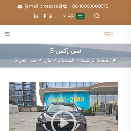
[email protected]
+86-18069880575
AR
سي إكس-5
الصفحة الرئيسية
>
المنتجات
>
مازدا
>
سي إكس-5