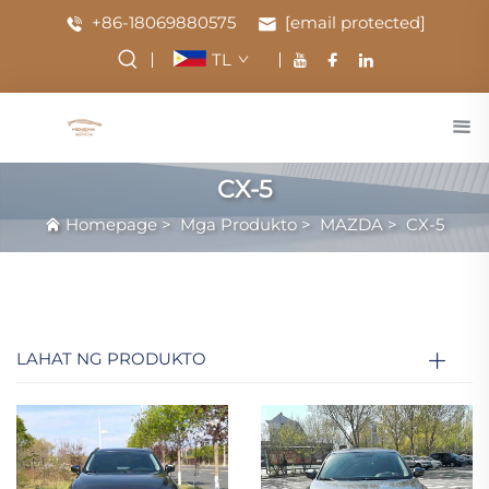
+86-18069880575
[email protected]
TL
CX-5
Homepage
>
Mga Produkto
>
MAZDA
>
CX-5
LAHAT NG PRODUKTO