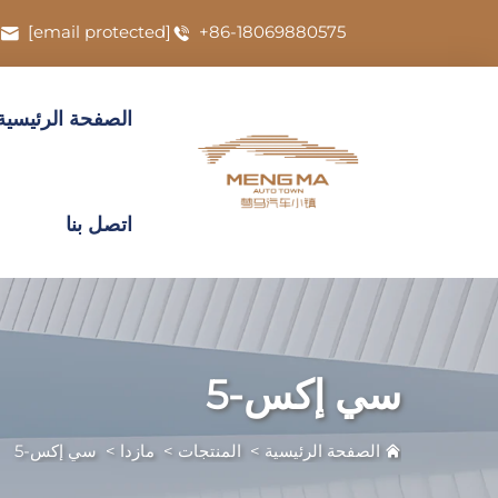
[email protected]
+86-18069880575
الصفحة الرئيسية
اتصل بنا
سي إكس-5
الصفحة الرئيسية
>
المنتجات
>
مازدا
>
سي إكس-5