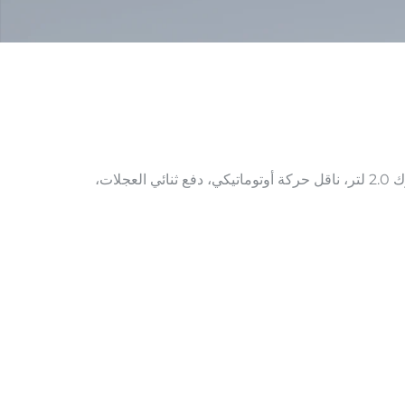
【تكوين المركبة】طراز عام 2022، سعة المحرك 2.0 لتر، ناقل حركة أوتوماتيكي، دفع ثنائي العجلات،