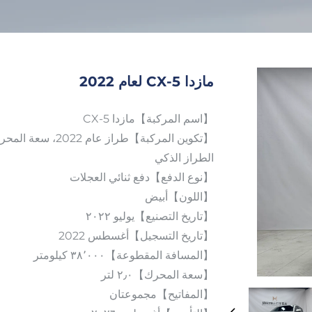
مازدا CX-5 لعام 2022
【اسم المركبة】مازدا CX-5
الطراز الذكي
【نوع الدفع】دفع ثنائي العجلات
【اللون】أبيض
【تاريخ التصنيع】يوليو ٢٠٢٢
【تاريخ التسجيل】أغسطس 2022
【المسافة المقطوعة】٣٨٬٠٠٠ كيلومتر
【سعة المحرك】٢٫٠ لتر
【المفاتيح】مجموعتان