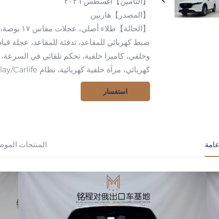
【التأمين】أغسطس ٢٠٢٦
【المصدر】هاربين
【الحالة】طل
ضبط كهربائي للمقاعد، تدفئة للمقاعد، عجلة قيا
وخلفي، كاميرا خلفية، تحكم تلقائي في السرعة،
كهربائي، مرآة خلفية كهربائية، نظام Carplay/Carlife، صندوق أمتعة كهربائي، إطارات شتوية.
استفسار
امة
المنتجات الموص