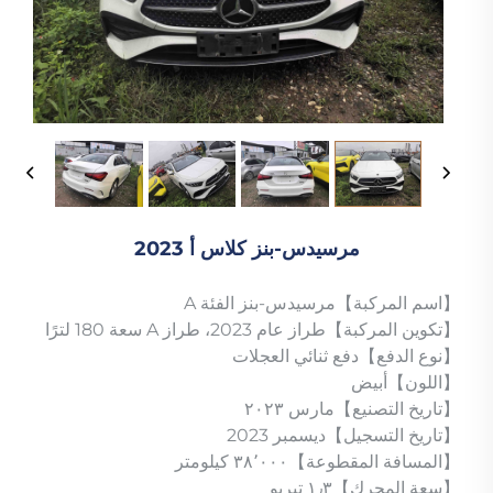
مرسيدس-بنز كلاس أ 2023
【اسم المركبة】مرسيدس-بنز الفئة A
【تكوين المركبة】طراز عام 2023، طراز A سعة 180 لترًا
【نوع الدفع】دفع ثنائي العجلات
【اللون】أبيض
【تاريخ التصنيع】مارس ٢٠٢٣
【تاريخ التسجيل】ديسمبر 2023
【المسافة المقطوعة】٣٨٬٠٠٠ كيلومتر
【سعة المحرك】١٫٣ تيربو