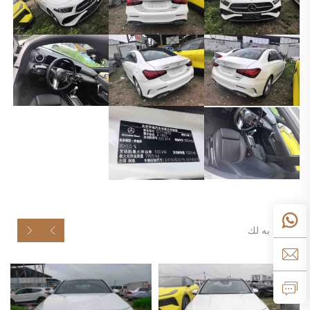
موصى به لك