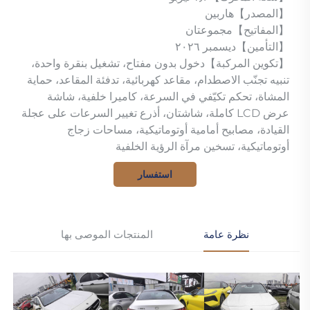
【المصدر】هاربين
【المفاتيح】مجموعتان
【التأمين】ديسمبر ٢٠٢٦
【تكوين المركبة】دخول بدون مفتاح، تشغيل بنقرة واحدة،
تنبيه تجنّب الاصطدام، مقاعد كهربائية، تدفئة المقاعد، حماية
المشاة، تحكم تكيّفي في السرعة، كاميرا خلفية، شاشة
عرض LCD كاملة، شاشتان، أذرع تغيير السرعات على عجلة
القيادة، مصابيح أمامية أوتوماتيكية، مساحات زجاج
أوتوماتيكية، تسخين مرآة الرؤية الخلفية
استفسار
نظرة عامة
المنتجات الموصى بها